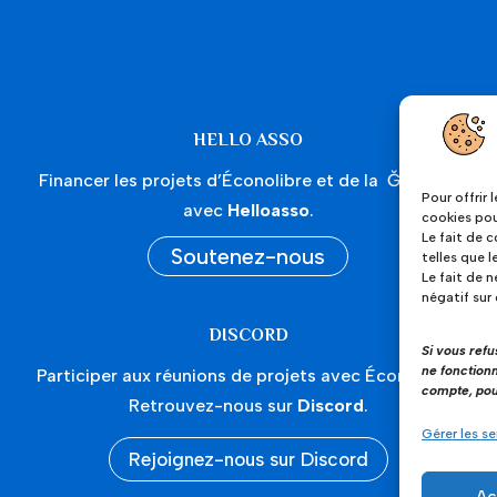
HELLO ASSO
Financer les projets d’Éconolibre et de la Ğéquipe
Pour offrir 
avec
Helloasso
.
cookies pou
Le fait de 
Soutenez-nous
telles que 
Le fait de 
négatif sur
DISCORD
Si vous ref
ne fonctionn
Participer aux réunions de projets avec Éconolibre.
compte, pou
Retrouvez-nous sur
Discord
.
Gérer les se
Rejoignez-nous sur Discord
Ac