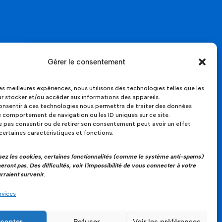
Gérer le consentement
UNE QUESTION ?
les meilleures expériences, nous utilisons des technologies telles que les
r stocker et/ou accéder aux informations des appareils.
CONTACTEZ-NOUS !
consentir à ces technologies nous permettra de traiter des données
le comportement de navigation ou les ID uniques sur ce site.
ne pas consentir ou de retirer son consentement peut avoir un effet
 certaines caractéristiques et fonctions.
ECRIRE UN MESSAGE
usez les cookies, certaines fonctionnalités (comme le système anti-spams)
eront pas. Des difficultés, voir l'impossibilité de vous connecter à votre
rraient survenir.
rvices
cepter
Refuser
Voir les préférences